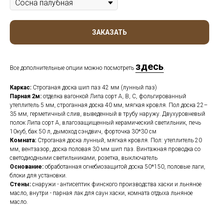
ЗАКАЗАТЬ
здесь
Все дополнительные опции можно посмотреть
.
Каркас:
Строганая доска шип паз 42 мм (лунный паз)
Парная 2м:
отделка вагонкой Липа сорт A, B, C, фольгированный
утеплитель 5 мм, строганная доска 40 мм, мягкая кровля. Пол доска 22–
35 мм, герметичный слив, выведенный в трубу наружу. Двухуровневый
полок Липа сорт А, влагозащищенный керамический светильник, печь
10куб, бак 50 л, дымоход сэндвич, форточка 30*30 см
Комната:
Строганая доска лунный, мягкая кровля. Пол: утеплитель 20
мм, вентзазор, доска половая 30 мм шип паз. Винтажная проводка со
светодиодными светильниками, розетка, выключатель
Основание:
обработанная огнебиозащитой доска 50*150, половые лаги,
блоки для установки.
Стены:
снаружи - антисептик финского производства хаски и льняное
масло, внутри - парная лак для саун хаски, комната отдыха льняное
масло.