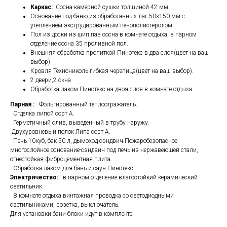
Каркас:
Сосна камерной сушки толщиной 42 мм.
Основание под баню из обработанных лаг 50×150 мм с
утеплением экструдированным пенополистеролом.
Пол из доски из шип паз сосна в комнате отдыха, в парном
отделение сосна 35 проливной пол.
Внешняя обработка пропиткой Пинотекс в два слоя(цвет на ваш
выбор).
Кровля Технониколь гибкая черепица(цвет на ваш выбор).
2 двери,2 окна
Обработка лаком Пинотекс на двоя слоя в комнате отдыха.
Парная :
Фольгированный теплоотражатель.
Отделка липой сорт А.
Герметичный слив, выведенный в трубу наружу.
Двухуровневый полок Липа сорт А.
Печь 10куб, бак 50 л, дымоход сэндвич.Пожаробезопасное
многослойное основание-сэндвич под печь из нержавеющей стали,
огнестойкая фиброцементная плита.
Обработка лаком для бань и саун Пинотекс.
Электричество:
в парном отделение влагостойкий керамический
светильник.
В комнате отдыха винтажная проводка со светодиодными
светильниками, розетка, выключатель.
Для установки бани блоки идут в комплекте.