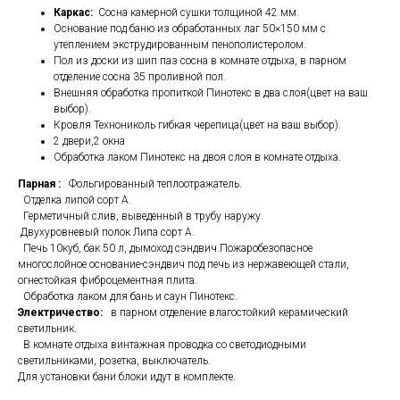
Каркас:
Сосна камерной сушки толщиной 42 мм.
Основание под баню из обработанных лаг 50×150 мм с
утеплением экструдированным пенополистеролом.
Пол из доски из шип паз сосна в комнате отдыха, в парном
отделение сосна 35 проливной пол.
Внешняя обработка пропиткой Пинотекс в два слоя(цвет на ваш
выбор).
Кровля Технониколь гибкая черепица(цвет на ваш выбор).
2 двери,2 окна
Обработка лаком Пинотекс на двоя слоя в комнате отдыха.
Парная :
Фольгированный теплоотражатель.
Отделка липой сорт А.
Герметичный слив, выведенный в трубу наружу.
Двухуровневый полок Липа сорт А.
Печь 10куб, бак 50 л, дымоход сэндвич.Пожаробезопасное
многослойное основание-сэндвич под печь из нержавеющей стали,
огнестойкая фиброцементная плита.
Обработка лаком для бань и саун Пинотекс.
Электричество:
в парном отделение влагостойкий керамический
светильник.
В комнате отдыха винтажная проводка со светодиодными
светильниками, розетка, выключатель.
Для установки бани блоки идут в комплекте.